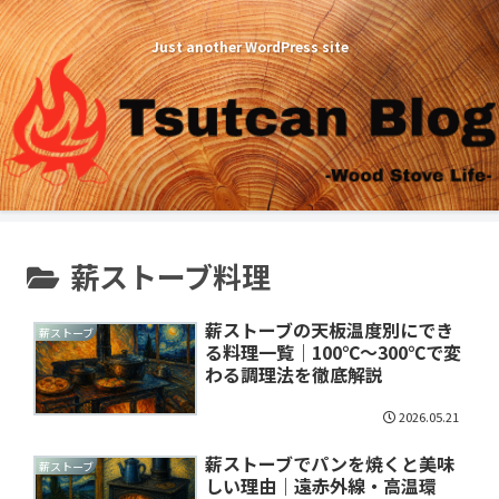
Just another WordPress site
薪ストーブ料理
薪ストーブの天板温度別にでき
薪ストーブ
る料理一覧｜100℃〜300℃で変
わる調理法を徹底解説
2026.05.21
薪ストーブでパンを焼くと美味
薪ストーブ
しい理由｜遠赤外線・高温環