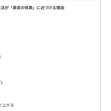
ブ生活が「最高の体調」に近づける理由
る
ア」
が上がる