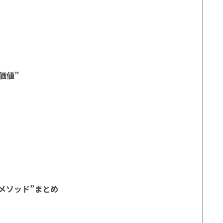
価値”
調メソッド”まとめ