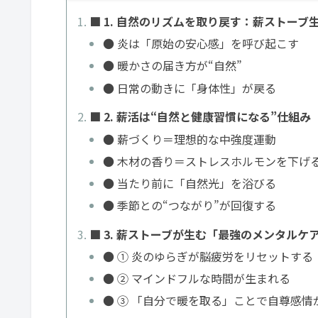
■ 1. 自然のリズムを取り戻す：薪ストー
● 炎は「原始の安心感」を呼び起こす
● 暖かさの届き方が“自然”
● 日常の動きに「身体性」が戻る
■ 2. 薪活は“自然と健康習慣になる”仕組み
● 薪づくり＝理想的な中強度運動
● 木材の香り＝ストレスホルモンを下げ
● 当たり前に「自然光」を浴びる
● 季節との“つながり”が回復する
■ 3. 薪ストーブが生む「最強のメンタルケ
● ① 炎のゆらぎが脳疲労をリセットする
● ② マインドフルな時間が生まれる
● ③ 「自分で暖を取る」ことで自尊感情