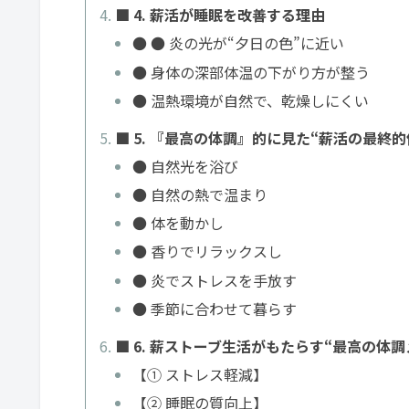
■ 4. 薪活が睡眠を改善する理由
● ● 炎の光が“夕日の色”に近い
● 身体の深部体温の下がり方が整う
● 温熱環境が自然で、乾燥しにくい
■ 5. 『最高の体調』的に見た“薪活の最終的
● 自然光を浴び
● 自然の熱で温まり
● 体を動かし
● 香りでリラックスし
● 炎でストレスを手放す
● 季節に合わせて暮らす
■ 6. 薪ストーブ生活がもたらす“最高の体
【① ストレス軽減】
【② 睡眠の質向上】