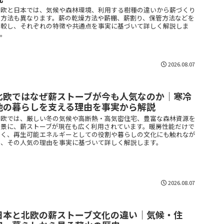
北欧と日本では、気候や森林環境、利用する樹種の違いから薪づくり
の方法も異なります。薪の乾燥方法や薪棚、薪割り、保管方法などを
比較し、それぞれの特徴や共通点を事実に基づいて詳しく解説しま
す。
2026.08.07
北欧ではなぜ薪ストーブが今も人気なのか｜寒冷
地の暮らしを支える理由を事実から解説
北欧では、厳しい冬の気候や高断熱・高気密住宅、豊富な森林資源を
背景に、薪ストーブが現在も広く利用されています。暖房性能だけで
なく、再生可能エネルギーとしての役割や暮らしの文化にも触れなが
ら、その人気の理由を事実に基づいて詳しく解説します。
2026.08.07
日本と北欧の薪ストーブ文化の違い｜気候・住