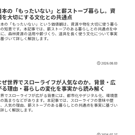
日本の「もったいない」と薪ストーブ暮らし。資
源を大切にする文化との共通点
日本の「もったいない」という価値観は、資源や物を大切に使う暮ら
しの知恵です。本記事では、薪ストーブのある暮らしとの共通点を中
心に、森林資源の活用や薪づくり、道具を長く使う文化について事実
に基づいて詳しく解説します。
2026.08.03
なぜ世界でスローライフが人気なのか。背景・広
がる理由・暮らしの変化を事実から読み解く
世界でスローライフが広がる背景には、都市化やデジタル化、環境意
識の高まりなどがあります。本記事では、スローライフの意味や歴
史、人気の理由、薪ストーブのある暮らしとの共通点を事実に基づい
て詳しく解説します。
2026.07.27