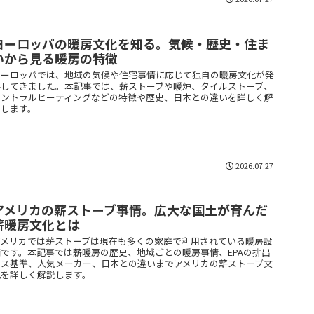
ヨーロッパの暖房文化を知る。気候・歴史・住ま
いから見る暖房の特徴
ヨーロッパでは、地域の気候や住宅事情に応じて独自の暖房文化が発
展してきました。本記事では、薪ストーブや暖炉、タイルストーブ、
セントラルヒーティングなどの特徴や歴史、日本との違いを詳しく解
説します。
2026.07.27
アメリカの薪ストーブ事情。広大な国土が育んだ
薪暖房文化とは
アメリカでは薪ストーブは現在も多くの家庭で利用されている暖房設
備です。本記事では薪暖房の歴史、地域ごとの暖房事情、EPAの排出
ガス基準、人気メーカー、日本との違いまでアメリカの薪ストーブ文
化を詳しく解説します。