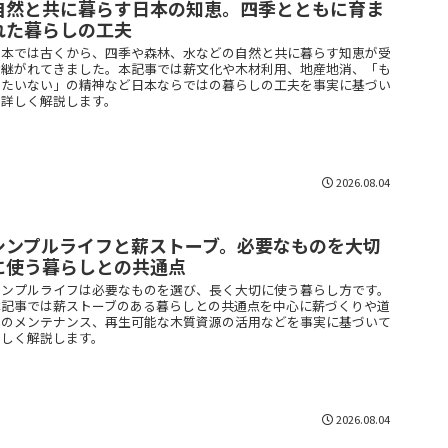
自然と共に暮らす日本の知恵。四季とともに育ま
れた暮らしの工夫
日本では古くから、四季や森林、水などの自然と共に暮らす知恵が受
け継がれてきました。本記事では薪文化や木材利用、地産地消、「も
ったいない」の精神など日本ならではの暮らしの工夫を事実に基づい
て詳しく解説します。
2026.08.04
シンプルライフと薪ストーブ。必要なものを大切
に使う暮らしとの共通点
シンプルライフは必要なものを選び、長く大切に使う暮らし方です。
本記事では薪ストーブのある暮らしとの共通点を中心に薪づくりや道
具のメンテナンス、再生可能な木質資源の活用などを事実に基づいて
詳しく解説します。
2026.08.04