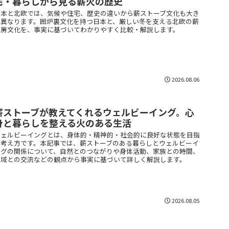
宅・暮らしから見る薪火の歴史
日本と北欧では、気候や住宅、歴史の違いから薪ストーブ文化も大き
く異なります。囲炉裏文化を持つ日本と、厳しい冬を支える北欧の薪
暖房文化を、事実に基づいてわかりやすく比較・解説します。
2026.08.06
薪ストーブが教えてくれるウェルビーイング。心
身と暮らしを整える火のある生活
ウェルビーイングとは、身体的・精神的・社会的に良好な状態を目指
す考え方です。本記事では、薪ストーブのある暮らしとウェルビーイ
ングの関係について、自然とのつながりや身体活動、家族との時間、
地域との交流などの観点から事実に基づいて詳しく解説します。
2026.08.05