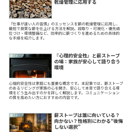
乾燥管理に応用する
『仕事が速い人の習慣』のエッセンスを薪の乾燥管理に応用し、
最短で良質な薪を仕上げる方法を解説。段取り・可視化・優先順
位づけ・環境整備など、効率的に薪づくりを進めるための具体的
な手順を紹介します。
『心理的安全性』と薪ストーブ
薪ストーブ
の場：家族が安心して語り合う
環境
心理的安全性は家庭にも重要な概念です。本記事では、薪ストーブ
のあるリビングが家族の心を開き、安心して本音で語り合える環
境をどう生み出すのかを詳しく解説します。コミュニケーション
の質を高めたい方におすすめの内容です。
薪ストーブは誰に向いている？
薪ストーブ
向かない？性格別にわかる“後悔
しない選択”