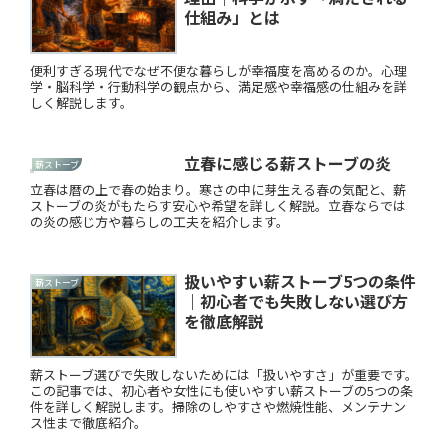
仕組み」とは
便利すぎる現代でなぜ不便な暮らしが幸福度を高めるのか。心理
学・脳科学・行動科学の観点から、満足感や幸福感の仕組みを詳
しく解説します。
立春に感じる薪ストーブの炎
薪ストーブ
立春は暦の上で春の始まり。寒さの中に芽生える春の気配と、薪
ストーブの炎がもたらす安心や希望を詳しく解説。立春ならでは
の炎の感じ方や暮らしの工夫を紹介します。
扱いやすい薪ストーブ5つの条件
薪ストーブ
｜初心者でも失敗しない選び方
を徹底解説
薪ストーブ選びで失敗しないためには「扱いやすさ」が重要です。
この記事では、初心者や女性にも使いやすい薪ストーブの5つの条
件を詳しく解説します。掃除のしやすさや燃焼性能、メンテナン
ス性まで徹底紹介。