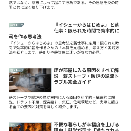
然ではなく、意志によって起こす行為である。その思想を炎の時
間と共に深く掘り下げます。
『イシューからはじめよ』と薪
薪ストーブ
仕事：限られた時間で効率的に
薪を作る思考法
『イシューからはじめよ』の思考法を薪仕事に応用！限られた時
間で効率的に薪を作るための「本質を見極める」考え方と実践方
法を紹介します。薪割りや薪管理に迷いがちな方必見。
煙が部屋に入る原因をすべて解
薪ストーブ
説｜薪ストーブ・暖炉の逆流ト
ラブル完全ガイド
薪ストーブや暖炉の煙が室内に入る原因を科学的・構造的に解
説。ドラフト不足、煙突設計、気圧、住宅環境など、実際に起き
る全ての要因と対策を詳しく紹介します。
不便な暮らしが幸福度を上げる
暮らし
理由｜科学が示す「満たされる