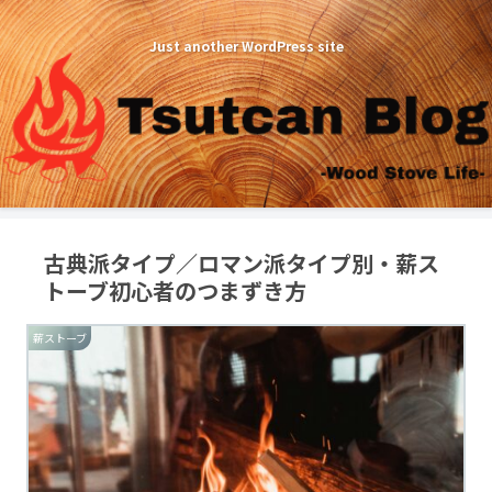
Just another WordPress site
古典派タイプ／ロマン派タイプ別・薪ス
トーブ初心者のつまずき方
薪ストーブ