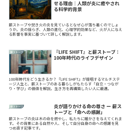
せる理由｜人類が炎に癒やされ
る科学的背景
薪ストーブや焚き火の炎を見ているとなぜ心が落ち着くのでしょ
うか。炎の揺らぎ、人類の進化、心理学的効果など、火が人に与え
る影響を事実に基づいて詳しく解説します。
『LIFE SHIFT』と薪ストーブ：
薪ストーブ
100年時代のライフデザイン
100年時代をどう生きるか？『LIFE SHIFT』が提唱するマルチステ
ージ人生と、薪ストーブのある暮らしがもたらす「自立・つなが
り・学び」の価値を解説。生き方を再構築したい人に最適。
炎が語りかける命の尊さ ー 薪ス
薪ストーブ
トーブと「命への感謝」
薪ストーブの炎は木の命を燃やし、私たちに暖かさを与えてくれま
す。その背景にある自然や人、そして自分自身の命への感謝を見
つめ直す記事です。