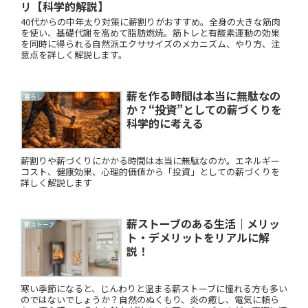
リ【科学的解説】
40代からの中年太り対策に薪割りがおすすめ。全身の大きな筋肉
を使い、基礎代謝を高めて脂肪燃焼。筋トレと有酸素運動の効果
を同時に得られる自然派エクササイズのメカニズム、やり方、注
意点を詳しく解説します。
薪を作る時間は本当に無駄なの
暮らし
か？“投資”としての薪づくりを
科学的に考える
薪割りや薪づくりにかかる時間は本当に無駄なのか。エネルギー
コスト、健康効果、心理的価値から「投資」としての薪づくりを
詳しく解説します
薪ストーブのある生活｜メリッ
薪ストーブ
ト・デメリットをリアルに解
説！
寒い季節になると、じんわりと温まる薪ストーブに憧れる方も多い
のではないでしょうか？自然のぬくもり、炎の癒し、電気に頼ら