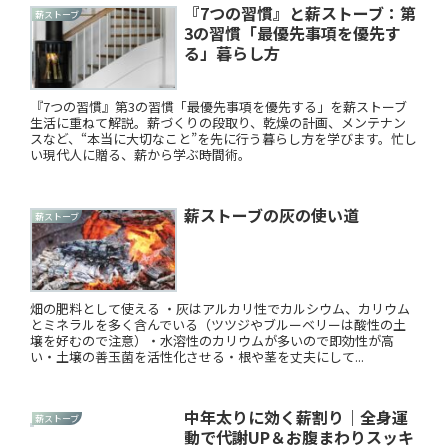
『7つの習慣』と薪ストーブ：第
薪ストーブ
3の習慣「最優先事項を優先す
る」暮らし方
『7つの習慣』第3の習慣「最優先事項を優先する」を薪ストーブ
生活に重ねて解説。薪づくりの段取り、乾燥の計画、メンテナン
スなど、“本当に大切なこと”を先に行う暮らし方を学びます。忙し
い現代人に贈る、薪から学ぶ時間術。
薪ストーブの灰の使い道
薪ストーブ
畑の肥料として使える ・灰はアルカリ性でカルシウム、カリウム
とミネラルを多く含んでいる（ツツジやブルーベリーは酸性の土
壌を好むので注意）・水溶性のカリウムが多いので即効性が高
い・土壌の善玉菌を活性化させる・根や茎を丈夫にして...
中年太りに効く薪割り｜全身運
薪ストーブ
動で代謝UP＆お腹まわりスッキ