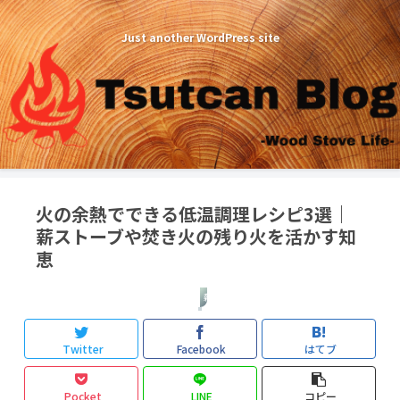
Just another WordPress site
火の余熱でできる低温調理レシピ3選｜
薪ストーブや焚き火の残り火を活かす知
恵
薪ストーブ
Twitter
Facebook
はてブ
Pocket
LINE
コピー