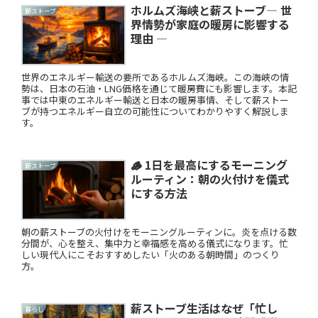
ホルムズ海峡と薪ストーブ― 世
薪ストーブ
界情勢が家庭の暖房に影響する
理由 ―
世界のエネルギー輸送の要所であるホルムズ海峡。この海峡の情
勢は、日本の石油・LNG価格を通じて暖房費にも影響します。本記
事では中東のエネルギー輸送と日本の暖房事情、そして薪ストー
ブが持つエネルギー自立の可能性についてわかりやすく解説しま
す。
🪵 1日を最高にするモーニング
薪ストーブ
ルーティン：朝の火付けを儀式
にする方法
朝の薪ストーブの火付けをモーニングルーティンに。炎を点ける数
分間が、心を整え、集中力と幸福感を高める儀式になります。忙
しい現代人にこそおすすめしたい「火のある朝時間」のつくり
方。
薪ストーブ生活はなぜ「忙し
暮らし