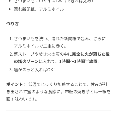
さつまいも：中サイズ1本（できれば太め）
濡れ新聞紙、アルミホイル
作り方
さつまいもを洗い、濡れた新聞紙で包み、さらに
アルミホイルで二重に巻く。
薪ストーブや焚き火の灰の中に
完全に火が落ちた後
の熾火ゾーン
に入れて、
1時間〜1時間半放置
。
箸がスッと入ればOK！
ポイント：
低温でじっくり加熱することで、甘みが引
き出されて蜜のような食感に。市販の焼き芋とは一線を
画す味わいです。