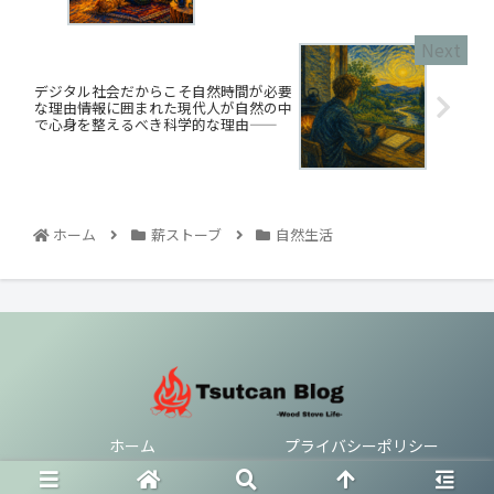
デジタル社会だからこそ自然時間が必要
な理由――情報に囲まれた現代人が自然の中
で心身を整えるべき科学的な理由――
ホーム
薪ストーブ
自然生活
ホーム
プライバシーポリシー
© 2021 つっちゃブログ.