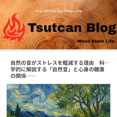
Just another WordPress site
自然の音がストレスを軽減する理由 ――科
学的に解説する「自然音」と心身の健康
の関係――
自然生活