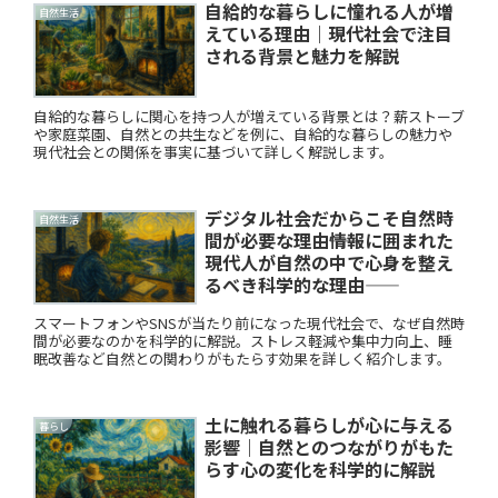
自給的な暮らしに憧れる人が増
自然生活
えている理由｜現代社会で注目
される背景と魅力を解説
自給的な暮らしに関心を持つ人が増えている背景とは？薪ストーブ
や家庭菜園、自然との共生などを例に、自給的な暮らしの魅力や
現代社会との関係を事実に基づいて詳しく解説します。
デジタル社会だからこそ自然時
自然生活
間が必要な理由――情報に囲まれた
現代人が自然の中で心身を整え
るべき科学的な理由――
スマートフォンやSNSが当たり前になった現代社会で、なぜ自然時
間が必要なのかを科学的に解説。ストレス軽減や集中力向上、睡
眠改善など自然との関わりがもたらす効果を詳しく紹介します。
土に触れる暮らしが心に与える
暮らし
影響｜自然とのつながりがもた
らす心の変化を科学的に解説