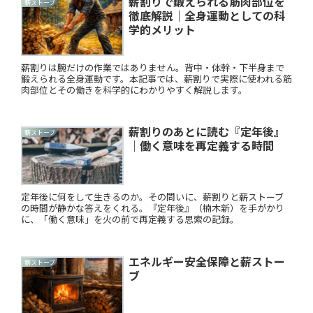
薪割りで鍛えられる筋肉部位を
薪ストーブ
徹底解説｜全身運動としての科
学的メリット
薪割りは腕だけの作業ではありません。背中・体幹・下半身まで
鍛えられる全身運動です。本記事では、薪割りで実際に使われる筋
肉部位とその働きを科学的にわかりやすく解説します。
薪割りのあとに読む『定年後』
薪ストーブ
｜働く意味を再定義する時間
定年後に何をして生きるのか。その問いに、薪割りと薪ストーブ
の時間が静かな答えをくれる。『定年後』（楠木新）を手がかり
に、「働く意味」を火の前で再定義する思索の記録。
エネルギー安全保障と薪ストー
薪ストーブ
ブ