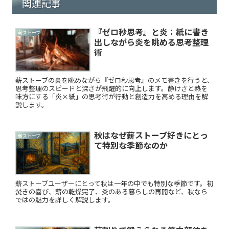
関連記事
『ゼロ秒思考』と炎：紙に書き
薪ストーブ
出しながら炎を眺める思考整理
術
薪ストーブの炎を眺めながら『ゼロ秒思考』のメモ書きを行うと、
思考整理のスピードと深さが飛躍的に向上します。静けさと熱を
味方にする「炎×紙」の思考術が行動と創造力を高める理由を解
説します。
秋はなぜ薪ストーブ好きにとっ
薪ストーブ
て特別な季節なのか
薪ストーブユーザーにとって秋は一年の中でも特別な季節です。初
焚きの喜び、薪の乾燥完了、炎のある暮らしの再開など、秋なら
ではの魅力を詳しく解説します。