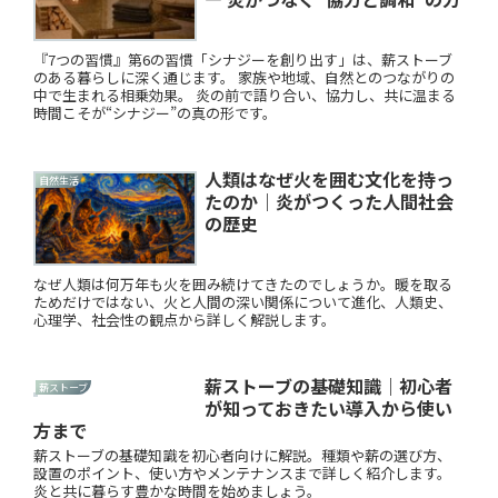
『7つの習慣』第6の習慣「シナジーを創り出す」は、薪ストーブ
のある暮らしに深く通じます。 家族や地域、自然とのつながりの
中で生まれる相乗効果。 炎の前で語り合い、協力し、共に温まる
時間こそが“シナジー”の真の形です。
人類はなぜ火を囲む文化を持っ
自然生活
たのか｜炎がつくった人間社会
の歴史
なぜ人類は何万年も火を囲み続けてきたのでしょうか。暖を取る
ためだけではない、火と人間の深い関係について進化、人類史、
心理学、社会性の観点から詳しく解説します。
薪ストーブの基礎知識｜初心者
薪ストーブ
が知っておきたい導入から使い
方まで
薪ストーブの基礎知識を初心者向けに解説。種類や薪の選び方、
設置のポイント、使い方やメンテナンスまで詳しく紹介します。
炎と共に暮らす豊かな時間を始めましょう。