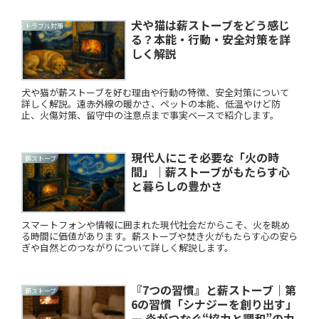
犬や猫は薪ストーブをどう感じ
トラブル対策
る？本能・行動・安全対策を詳
しく解説
犬や猫が薪ストーブを好む理由や行動の特徴、安全対策について
詳しく解説。遠赤外線の暖かさ、ペットの本能、低温やけど防
止、火傷対策、留守中の注意点まで事実ベースで紹介します。
現代人にこそ必要な「火の時
薪ストーブ
間」｜薪ストーブがもたらす心
と暮らしの豊かさ
スマートフォンや情報に囲まれた現代社会だからこそ、火を眺め
る時間に価値があります。薪ストーブや焚き火がもたらす心の安ら
ぎや自然とのつながりについて詳しく解説します。
『7つの習慣』と薪ストーブ｜第
薪ストーブ
6の習慣「シナジーを創り出す」
― 炎がつなぐ“協力と調和”の力