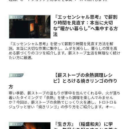
『エッセンシャル思考』で薪割
薪ストーブ
り時間を見直す：本当に大切
な“暖かい暮らし”へ集中する方
法
『エッセンシャル思考』を使って薪割り時間を見直す方法を解
説。本当に大切な作業に集中し、ムダを減らし、暮らしの質を高
める薪づくりのコツを紹介します。薪ストーブ生活を無理なく続け
たい方に最適。
【薪ストーブの余熱調理レシ
薪ストーブ
ピ】とろける焼きリンゴの作り
方
寒い季節、薪ストーブの温もりが家中を包んでくれる中、火が落ち
着いたタイミングで「余熱」を使った調理を楽しんでみません
か？今回は、薪ストーブの余熱でじっくり火を通し、トロトロ＆
ジュワッと甘い「焼きリンゴ」の作り方をご紹介します。オー...
『生き方』（稲盛和夫）に学
薪ストーブ