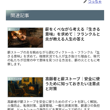
つっちゃ
関連記事
薪をくべながら考える『生きる
薪ストーブ
意味』を求めて｜フランクルと
炎が教える人生の答え
薪ストーブの炎を眺めながら読むヴィクトール・フランクル『生
きる意味』を求めて。極限状況でも人が生き抜けた理由と、現代
の私たちが日常の中で意味を見つける方法を、薪の火とともに考
察します。
高齢者と薪ストーブ｜安全に使
トラブル対策
うために知っておきたい注意点
と対策
高齢者が薪ストーブを安全に使うためのポイントを詳しく解説。
火傷防止、転倒対策、温度管理、一酸化炭素対策、薪運びの負担
軽減、ヒートショック予防などを事実ベースで紹介します。