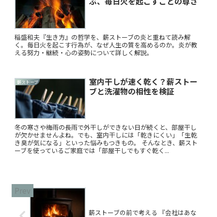
ぶ、毎日火を起こすことの尊さ
稲盛和夫『生き方』の哲学を、薪ストーブの炎と重ねて読み解
く。毎日火を起こす行為が、なぜ人生の質を高めるのか。炎が教
える努力・継続・心の姿勢について詳しく解説。
室内干しが速く乾く？薪ストー
薪ストーブ
ブと洗濯物の相性を検証
冬の寒さや梅雨の長雨で外干しができない日が続くと、部屋干し
が欠かせませんよね。でも、室内干しには「乾きにくい」「生乾
き臭が気になる」といった悩みもつきもの。 そんなとき、薪スト
ーブを使っているご家庭では「部屋干しでもすぐ乾く...
薪ストーブの前で考える 『会社はあな