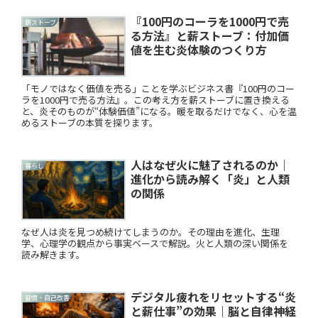
『100円のコーラを1000円で売
薪ストーブ
る方法』と薪ストーブ：付加価
値を生む炎体験のつくり方
「モノではなく価値を売る」ことを学ぶビジネス書『100円のコー
ラを1000円で売る方法』。この考え方を薪ストーブに置き換える
と、炎そのものが“体験価値”になる。暖を取るだけでなく、心を温
めるストーブの本質を探ります。
人はなぜ火に魅了されるのか｜
暮らし
進化から読み解く「炎」と人類
の関係
なぜ人は炎を見つめ続けてしまうのか。その理由を進化、生理
学、心理学の観点から事実ベースで解説。火と人類の深い関係を
読み解きます。
デジタル疲れをリセットする“炎
習慣・自己改善
と薪仕事”の効果｜脳と自律神経