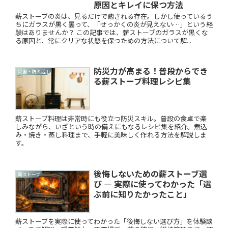
原因とキレイに保つ方法
薪ストーブの炎は、見るだけで癒される存在。しかし使っているう
ちにガラスが黒く曇って、「せっかくの炎が見えない…」という経
験はありませんか？ この記事では、薪ストーブのガラスが黒くな
る原因と、常にクリアな状態を保つための方法について解...
防災力が高まる！普段からでき
災害・防災活用
る薪ストーブ料理レシピ集
薪ストーブ料理は非常時にも役立つ防災スキル。普段の食卓で楽
しみながら、いざという時の備えにもなるレシピ集を紹介。煮込
み・焼き・蒸し料理まで、手軽に美味しく作れる方法を解説しま
す。
後悔しないための薪ストーブ選
薪ストーブ
び ― 実際に使ってわかった「選
ぶ前に知りたかったこと」
薪ストーブを実際に使ってわかった「後悔しない選び方」を体験談