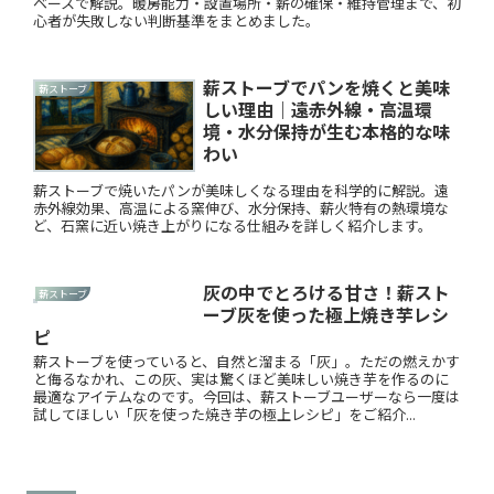
ベースで解説。暖房能力・設置場所・薪の確保・維持管理まで、初
心者が失敗しない判断基準をまとめました。
薪ストーブでパンを焼くと美味
薪ストーブ
しい理由｜遠赤外線・高温環
境・水分保持が生む本格的な味
わい
薪ストーブで焼いたパンが美味しくなる理由を科学的に解説。遠
赤外線効果、高温による窯伸び、水分保持、薪火特有の熱環境な
ど、石窯に近い焼き上がりになる仕組みを詳しく紹介します。
灰の中でとろける甘さ！薪スト
薪ストーブ
ーブ灰を使った極上焼き芋レシ
ピ
薪ストーブを使っていると、自然と溜まる「灰」。ただの燃えかす
と侮るなかれ、この灰、実は驚くほど美味しい焼き芋を作るのに
最適なアイテムなのです。今回は、薪ストーブユーザーなら一度は
試してほしい「灰を使った焼き芋の極上レシピ」をご紹介...