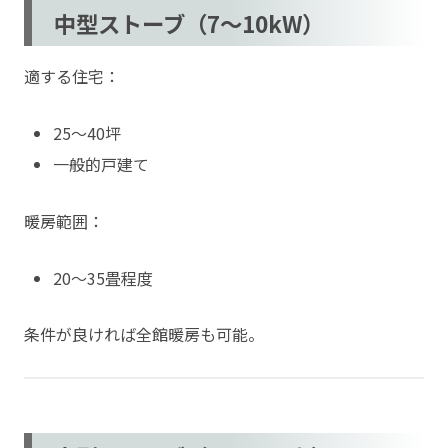
中型ストーブ（7〜10kW）
適する住宅：
25〜40坪
一般的戸建て
暖房範囲：
20〜35畳程度
条件が良ければ全館暖房も可能。