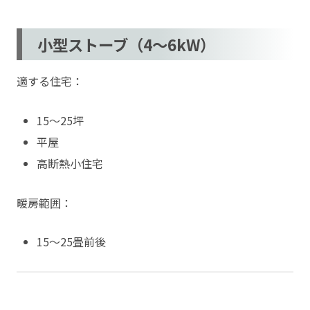
小型ストーブ（4〜6kW）
適する住宅：
15〜25坪
平屋
高断熱小住宅
暖房範囲：
15〜25畳前後