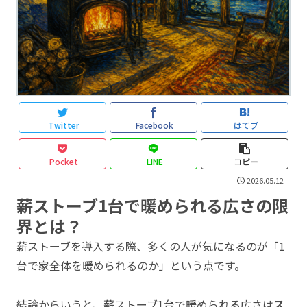
Twitter
Facebook
はてブ
Pocket
LINE
コピー
2026.05.12
薪ストーブ1台で暖められる広さの限
界とは？
薪ストーブを導入する際、多くの人が気になるのが「1
台で家全体を暖められるのか」という点です。
結論からいうと、薪ストーブ1台で暖められる広さは
ス