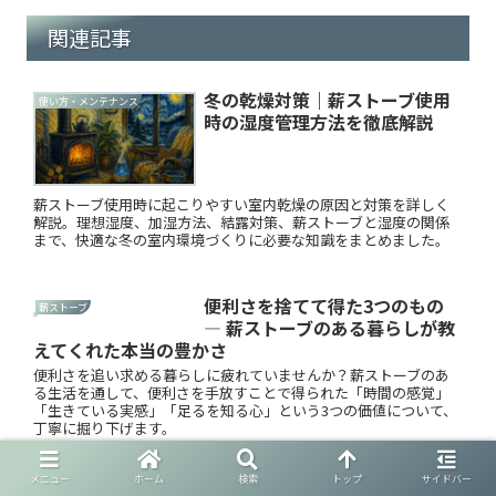
関連記事
冬の乾燥対策｜薪ストーブ使用
使い方・メンテナンス
時の湿度管理方法を徹底解説
薪ストーブ使用時に起こりやすい室内乾燥の原因と対策を詳しく
解説。理想湿度、加湿方法、結露対策、薪ストーブと湿度の関係
まで、快適な冬の室内環境づくりに必要な知識をまとめました。
便利さを捨てて得た3つのもの
薪ストーブ
― 薪ストーブのある暮らしが教
えてくれた本当の豊かさ
便利さを追い求める暮らしに疲れていませんか？薪ストーブのあ
る生活を通して、便利さを手放すことで得られた「時間の感覚」
「生きている実感」「足るを知る心」という3つの価値について、
丁寧に掘り下げます。
メニュー
ホーム
検索
トップ
サイドバー
【保存版】無料で薪を手に入れ