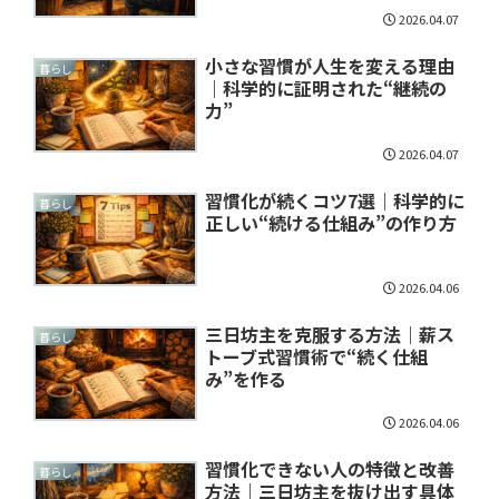
2026.04.07
小さな習慣が人生を変える理由
暮らし
｜科学的に証明された“継続の
力”
2026.04.07
習慣化が続くコツ7選｜科学的に
暮らし
正しい“続ける仕組み”の作り方
2026.04.06
三日坊主を克服する方法｜薪ス
暮らし
トーブ式習慣術で“続く仕組
み”を作る
2026.04.06
習慣化できない人の特徴と改善
暮らし
方法｜三日坊主を抜け出す具体