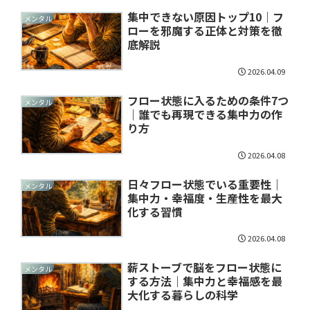
集中できない原因トップ10｜フ
メンタル
ローを邪魔する正体と対策を徹
底解説
2026.04.09
フロー状態に入るための条件7つ
メンタル
｜誰でも再現できる集中力の作
り方
2026.04.08
日々フロー状態でいる重要性｜
メンタル
集中力・幸福度・生産性を最大
化する習慣
2026.04.08
薪ストーブで脳をフロー状態に
メンタル
する方法｜集中力と幸福感を最
大化する暮らしの科学