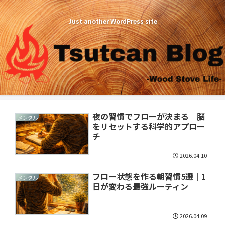
Just another WordPress site
夜の習慣でフローが決まる｜脳
メンタル
をリセットする科学的アプロー
チ
2026.04.10
フロー状態を作る朝習慣5選｜1
メンタル
日が変わる最強ルーティン
2026.04.09