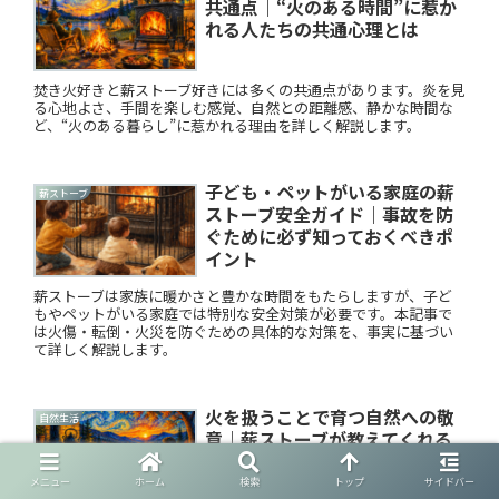
共通点｜“火のある時間”に惹か
れる人たちの共通心理とは
焚き火好きと薪ストーブ好きには多くの共通点があります。炎を見
る心地よさ、手間を楽しむ感覚、自然との距離感、静かな時間な
ど、“火のある暮らし”に惹かれる理由を詳しく解説します。
子ども・ペットがいる家庭の薪
薪ストーブ
ストーブ安全ガイド｜事故を防
ぐために必ず知っておくべきポ
イント
薪ストーブは家族に暖かさと豊かな時間をもたらしますが、子ど
もやペットがいる家庭では特別な安全対策が必要です。本記事で
は火傷・転倒・火災を防ぐための具体的な対策を、事実に基づい
て詳しく解説します。
火を扱うことで育つ自然への敬
自然生活
意｜薪ストーブが教えてくれる
資源の大切さ
メニュー
ホーム
検索
トップ
サイドバー