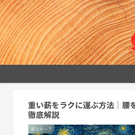
重い薪をラクに運ぶ方法｜腰
徹底解説
薪ストーブ